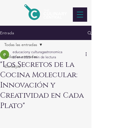
Entrada
Todas las entradas
educaciony culturagastronomica
Todas las entradas
28 ene 2025
1 min de lectura
"Los Secretos de la
Consejos
Cocina Molecular:
Innovación y
Creatividad en Cada
Plato"